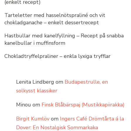
(enkelt recept)
Tarteletter med hasselnötspraliné och vit
chokladganache – enkelt dessertrecept
Hastbullar med kanelfyllning – Recept på snabba
kanelbullar i muffinsform
Chokladtryffelpraliner – enkla lyxiga tryfflar
Lenita Lindberg
om
Budapestrulle, en
solkysst klassiker
Minou
om
Finsk Blåbärspaj (Mustikkapiirakka)
Birgit Kumlöv
om
Ingers Café Drömtårta á la
Dover: En Nostalgisk Sommarkaka