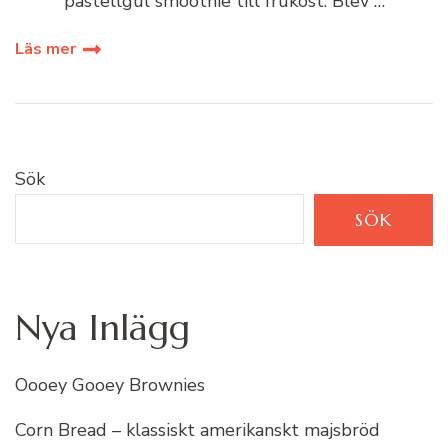
pastellgul smoothie till frukost. Blev …
Läs mer
Sök
SÖK
Nya Inlägg
Oooey Gooey Brownies
Corn Bread – klassiskt amerikanskt majsbröd