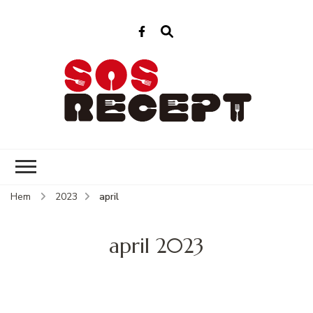
Sos Recept
Enkla recept för varje dag
Hem
2023
april
april 2023