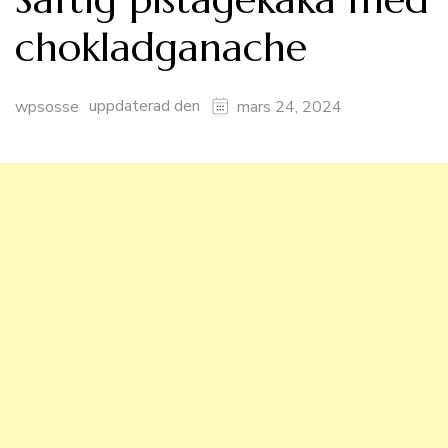
chokladganache
uppdaterad den
wpsosse
mars 24, 2024