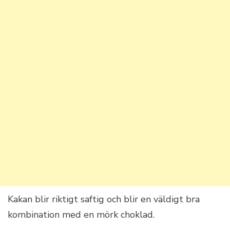
Kakan blir riktigt saftig och blir en väldigt bra
kombination med en mörk choklad.