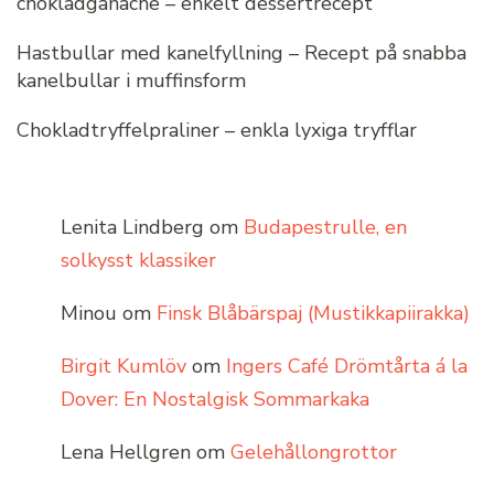
chokladganache – enkelt dessertrecept
Hastbullar med kanelfyllning – Recept på snabba
kanelbullar i muffinsform
Chokladtryffelpraliner – enkla lyxiga tryfflar
Lenita Lindberg
om
Budapestrulle, en
solkysst klassiker
Minou
om
Finsk Blåbärspaj (Mustikkapiirakka)
Birgit Kumlöv
om
Ingers Café Drömtårta á la
Dover: En Nostalgisk Sommarkaka
Lena Hellgren
om
Gelehållongrottor