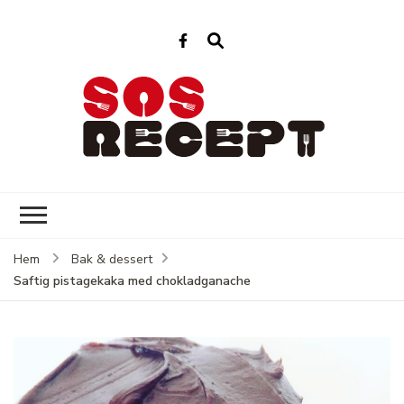
Sos Recept
Enkla recept för varje dag
Hem
Bak & dessert
Saftig pistagekaka med chokladganache