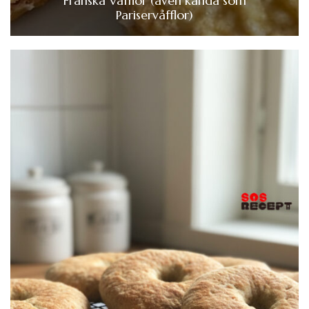
Franska Våfflor (även kända som
Pariservåfflor)