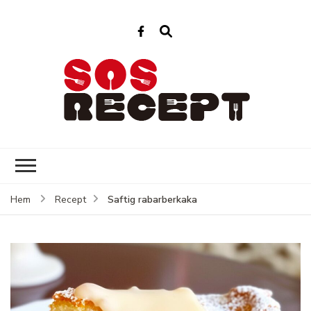
Sos Recept
Enkla recept för varje dag
Saftig rabarberkaka
Hem
Recept