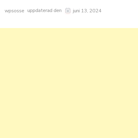
uppdaterad den
wpsosse
juni 13, 2024