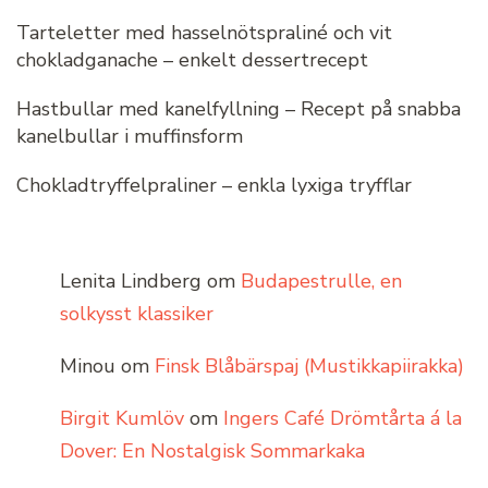
Tarteletter med hasselnötspraliné och vit
chokladganache – enkelt dessertrecept
Hastbullar med kanelfyllning – Recept på snabba
kanelbullar i muffinsform
Chokladtryffelpraliner – enkla lyxiga tryfflar
Lenita Lindberg
om
Budapestrulle, en
solkysst klassiker
Minou
om
Finsk Blåbärspaj (Mustikkapiirakka)
Birgit Kumlöv
om
Ingers Café Drömtårta á la
Dover: En Nostalgisk Sommarkaka