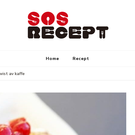
Sos Recept
Enkla recept för varje dag
Home
Recept
wist av kaffe