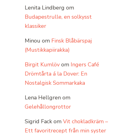
Lenita Lindberg
om
Budapestrulle, en solkysst
klassiker
Minou
om
Finsk Blåbärspaj
(Mustikkapiirakka)
Birgit Kumlöv
om
Ingers Café
Drömtårta á la Dover: En
Nostalgisk Sommarkaka
Lena Hellgren
om
Gelehållongrottor
Sigrid Fack
om
Vit chokladkräm –
Ett favoritrecept från min syster