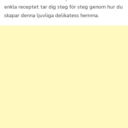
enkla receptet tar dig steg för steg genom hur du
skapar denna ljuvliga delikatess hemma.