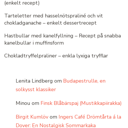
(enkelt recept)
Tarteletter med hasselnötspraliné och vit
chokladganache – enkelt dessertrecept
Hastbullar med kanelfyllning – Recept på snabba
kanelbullar i muffinsform
Chokladtryffelpraliner – enkla lyxiga tryfflar
Lenita Lindberg
om
Budapestrulle, en
solkysst klassiker
Minou
om
Finsk Blåbärspaj (Mustikkapiirakka)
Birgit Kumlöv
om
Ingers Café Drömtårta á la
Dover: En Nostalgisk Sommarkaka