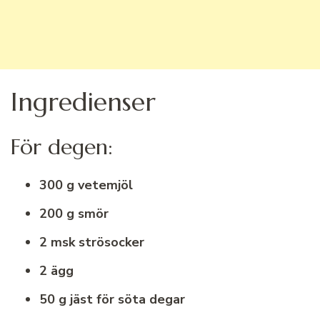
Ingredienser
För degen:
300 g vetemjöl
200 g smör
2 msk strösocker
2 ägg
50 g jäst för söta degar