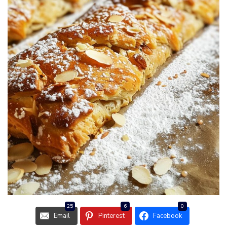
25
6
0
Email
Pinterest
Facebook