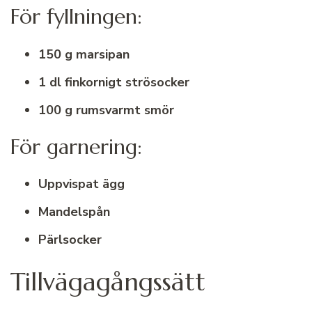
För fyllningen:
150 g marsipan
1 dl finkornigt strösocker
100 g rumsvarmt smör
För garnering:
Uppvispat ägg
Mandelspån
Pärlsocker
Tillvägagångssätt