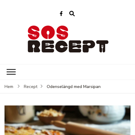
Sos Recept
Enkla recept för varje dag
Odenselängd med Marsipan
Hem
Recept