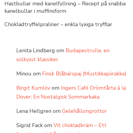
Hastbullar med kanelfyllning – Recept på snabba
kanelbullar i muffinsform
Chokladtryffelpraliner – enkla lyxiga tryfflar
Lenita Lindberg
om
Budapestrulle, en
solkysst klassiker
Minou
om
Finsk Blåbärspaj (Mustikkapiirakka)
Birgit Kumlöv
om
Ingers Café Drömtårta á la
Dover: En Nostalgisk Sommarkaka
Lena Hellgren
om
Gelehållongrottor
Sigrid Fack
om
Vit chokladkräm – Ett