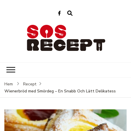
Sos Recept
Enkla recept för varje dag
Hem
Recept
Wienerbröd med Smördeg – En Snabb Och Lätt Delikatess