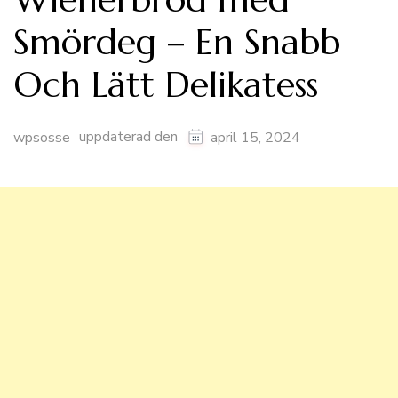
Smördeg – En Snabb
Och Lätt Delikatess
uppdaterad den
wpsosse
april 15, 2024