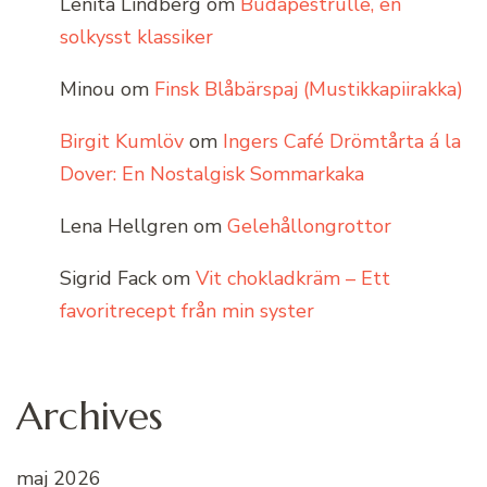
Lenita Lindberg
om
Budapestrulle, en
solkysst klassiker
Minou
om
Finsk Blåbärspaj (Mustikkapiirakka)
Birgit Kumlöv
om
Ingers Café Drömtårta á la
Dover: En Nostalgisk Sommarkaka
Lena Hellgren
om
Gelehållongrottor
Sigrid Fack
om
Vit chokladkräm – Ett
favoritrecept från min syster
Archives
maj 2026