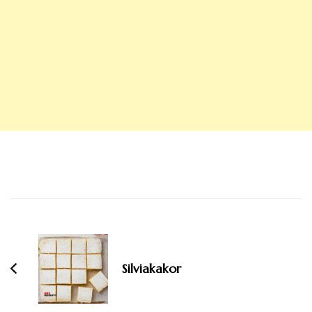
Inläggsnavigering
Silviakakor