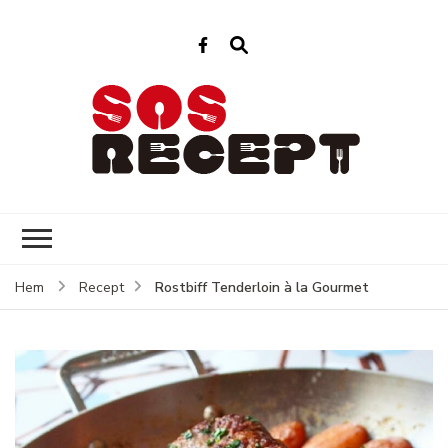
Sos Recept
Enkla recept för varje dag
Rostbiff Tenderloin à la Gourmet
Hem
Recept