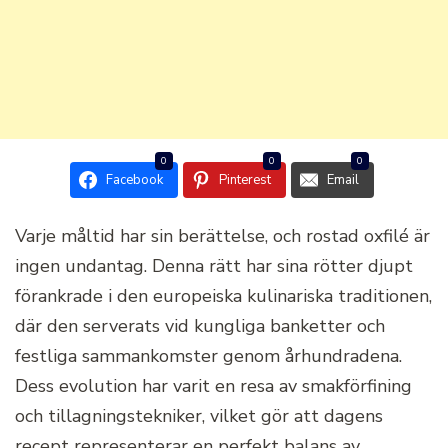
0
0
0
Facebook
Pinterest
Email
Varje måltid har sin berättelse, och rostad oxfilé är
ingen undantag. Denna rätt har sina rötter djupt
förankrade i den europeiska kulinariska traditionen,
där den serverats vid kungliga banketter och
festliga sammankomster genom århundradena.
Dess evolution har varit en resa av smakförfining
och tillagningstekniker, vilket gör att dagens
recept representerar en perfekt balans av