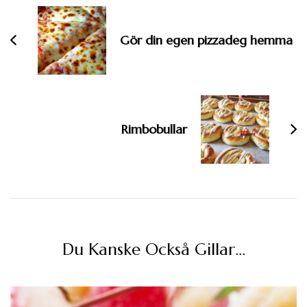
Gör din egen pizzadeg hemma
Rimbobullar
Du Kanske Också Gillar…