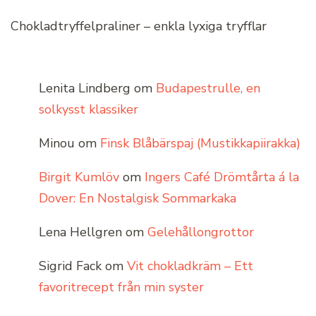
Chokladtryffelpraliner – enkla lyxiga tryfflar
Lenita Lindberg
om
Budapestrulle, en
solkysst klassiker
Minou
om
Finsk Blåbärspaj (Mustikkapiirakka)
Birgit Kumlöv
om
Ingers Café Drömtårta á la
Dover: En Nostalgisk Sommarkaka
Lena Hellgren
om
Gelehållongrottor
Sigrid Fack
om
Vit chokladkräm – Ett
favoritrecept från min syster